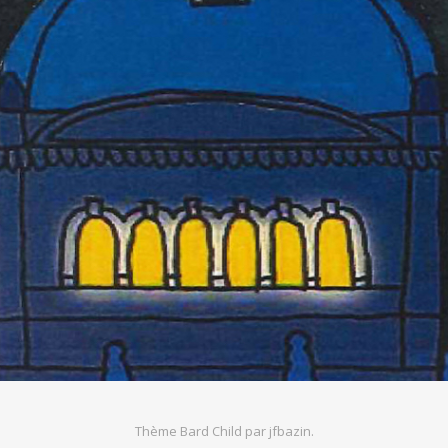
Thème Bard Child par
jfbazin
.