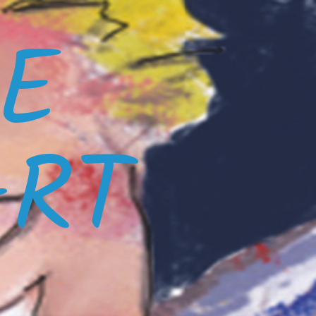
E
ART