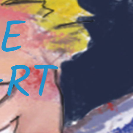
E
ART