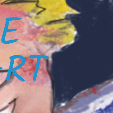
E
ART