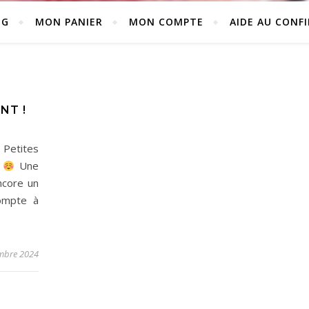
NG
MON PANIER
MON COMPTE
AIDE AU CONF
NT !
Petites
e
Une
ncore un
compte à
mbre 2024