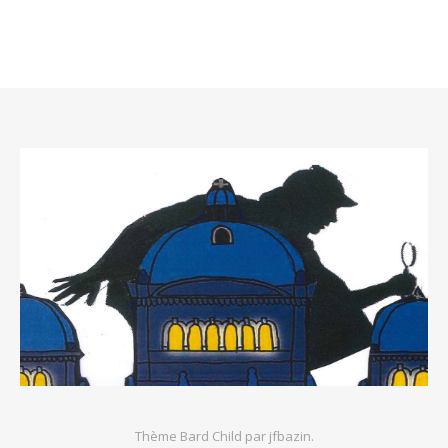
Thème Bard Child par
jfbazin
.